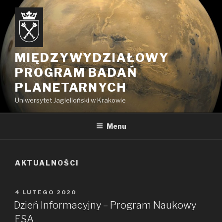
Przejdź
do
treści
MIĘDZYWYDZIAŁOWY
PROGRAM BADAŃ
PLANETARNYCH
Uniwersytet Jagielloński w Krakowie
Menu
AKTUALNOŚCI
OPUBLIKOWANE
4 LUTEGO 2020
W
Dzień Informacyjny – Program Naukowy
ESA