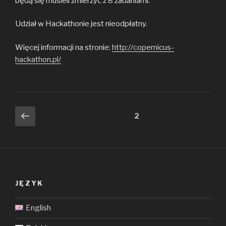
będą się musieli zmierzyć z 8 zadaniami.
Udział w Hackathonie jest nieodpłatny.
Więcej informacji na stronie:
http://copernicus-
hackathon.pl/
Nawigacja
Poprzednia
Strona
2
strona
po
wpisach
JĘZYK
English