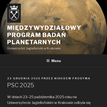
Przejdź
do
treści
MIĘDZYWYDZIAŁOWY
PROGRAM BADAŃ
PLANETARNYCH
Uniwersytet Jagielloński w Krakowie
Menu
OPUBLIKOWANE
22 GRUDNIA 2025
PRZEZ
NIKODEM FRODYMA
W
PSC 2025
W dniach 23–25 października 2025 roku na
Uniwersytecie Jagiellońskim w Krakowie odbyła się