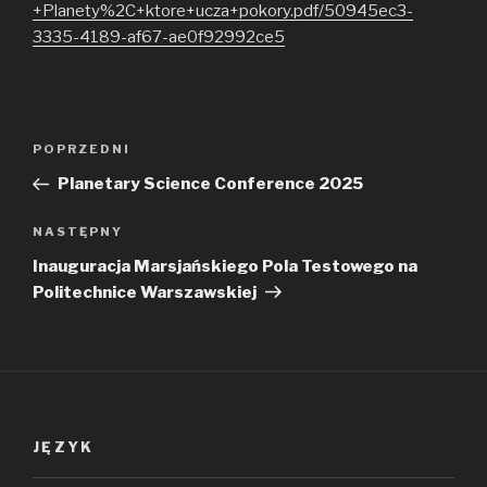
+Planety%2C+ktore+ucza+pokory.pdf/50945ec3-
3335-4189-af67-ae0f92992ce5
Zobacz
Poprzedni
POPRZEDNI
wpisy
wpis
Planetary Science Conference 2025
Następny
NASTĘPNY
wpis
Inauguracja Marsjańskiego Pola Testowego na
Politechnice Warszawskiej
JĘZYK