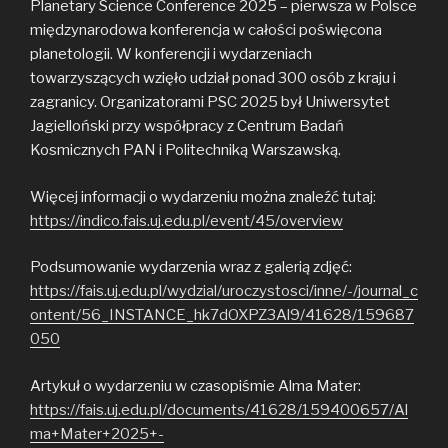
Planetary Science Conference 2025 – pierwsza w Polsce
międzynarodowa konferencja w całości poświęcona
planetologii. W konferencji i wydarzeniach
towarzyszących wzięło udział ponad 300 osób z kraju i
zagranicy. Organizatorami PSC 2025 był Uniwersytet
Jagielloński przy współpracy z Centrum Badań
Kosmicznych PAN i Politechniką Warszawską.
Więcej informacji o wydarzeniu można znaleźć tutaj:
https://indico.fais.uj.edu.pl/event/45/overview
Podsumowanie wydarzenia wraz z galerią zdjęć:
https://fais.uj.edu.pl/wydzial/uroczystosci/inne/-/journal_c
ontent/56_INSTANCE_hk7dOXPZ3Al9/41628/159687
050
Artykuł o wydarzeniu w czasopiśmie Alma Mater:
https://fais.uj.edu.pl/documents/41628/159400657/Al
ma+Mater+2025+-