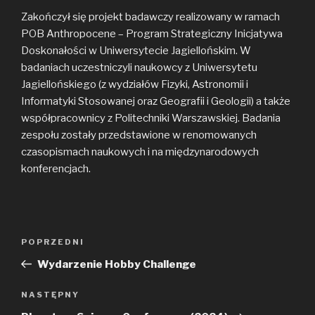
Zakończył się projekt badawczy realizowany w ramach
POB Anthropocene – Program Strategiczny Inicjatywa
Doskonałości w Uniwersytecie Jagiellońskim. W
badaniach uczestniczyli naukowcy z Uniwersytetu
Jagiellońskiego (z wydziałów Fizyki, Astronomii i
Informatyki Stosowanej oraz Geografii i Geologii) a także
współpracownicy z Politechniki Warszawskiej. Badania
zespołu zostały przedstawione w renomowanych
czasopismach naukowych i na międzynarodowych
konferencjach.
Zobacz
Poprzedni
POPRZEDNI
wpisy
wpis
Wydarzenie Hobby Challenge
Następny
NASTĘPNY
wpis