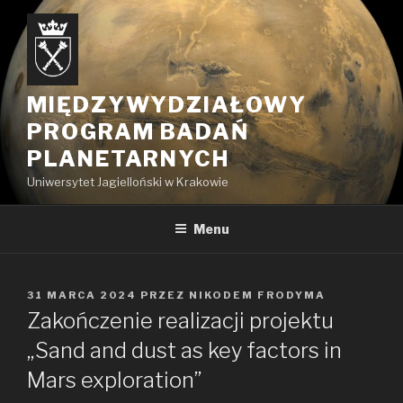
Przejdź
do
treści
MIĘDZYWYDZIAŁOWY
PROGRAM BADAŃ
PLANETARNYCH
Uniwersytet Jagielloński w Krakowie
Menu
OPUBLIKOWANE
31 MARCA 2024
PRZEZ
NIKODEM FRODYMA
W
Zakończenie realizacji projektu
„Sand and dust as key factors in
Mars exploration”