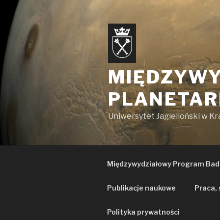
Przejdź
do
treści
MIĘDZYWY
PLANETAR
Uniwersytet Jagielloński w K
Międzywydziałowy Program Bad
Publikacje naukowe
Praca, 
Polityka prywatności