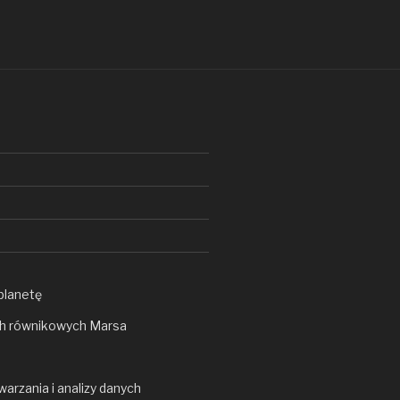
planetę
ch równikowych Marsa
rzania i analizy danych