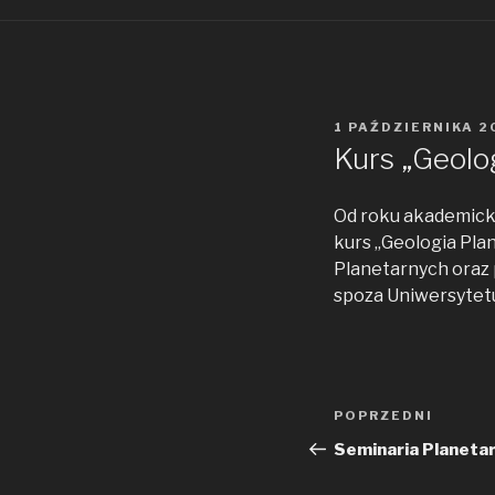
OPUBLIKOWANE
1 PAŹDZIERNIKA 2
W
Kurs „Geolo
Od roku akademick
kurs „Geologia Pl
Planetarnych oraz 
spoza Uniwersytetu
Zobacz
Poprzedni
POPRZEDNI
wpisy
wpis
Seminaria Planeta