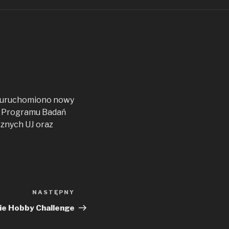
a uruchomiono nowy
o Programu Badań
cznych UJ oraz
NASTĘPNY
Następny
wpis
e Hobby Challenge