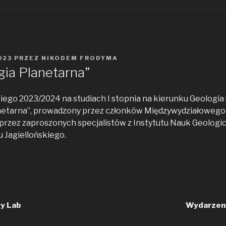
023
PRZEZ
NIKODEM FRODYMA
gia Planetarna”
iego 2023/2024 na studiach I stopnia na kierunku Geologi
anetarna”, prowadzony przez członków Międzywydziałoweg
przez zaproszonych specjalistów z Instytutu Nauk Geologi
 Jagiellońskiego.
ry Lab
Wydarzeni