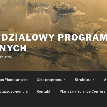
DZIAŁOWY PROGRAM
NYCH
rakowie
ań Planetarnych
Cele programu
Struktura
A
staże, stypendia
Kontakt
Planetary Science Confere