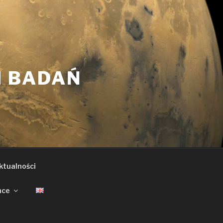
 BADAŃ
ktualności
nce